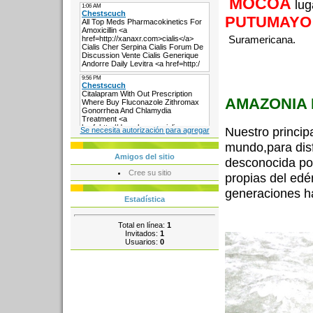
MOCOA
lug
PUTUMAYO
Suramericana.
AMAZONIA 
Nuestro principa
Se necesita autorización para agregar
mundo,para disf
Amigos del sitio
desconocida por
Cree su sitio
propias del edé
generaciones ha
Estadística
Total en línea:
1
Invitados:
1
Usuarios:
0