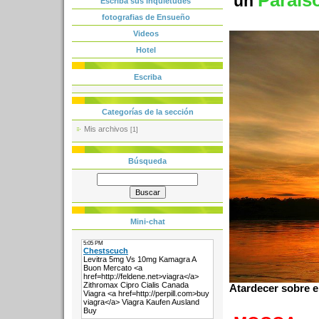
Parais
un
Escriba sus inquietudes
fotografias de Ensueño
Videos
Hotel
Escriba
Categorías de la sección
Mis archivos
[1]
Búsqueda
Mini-chat
Atardecer sobre e